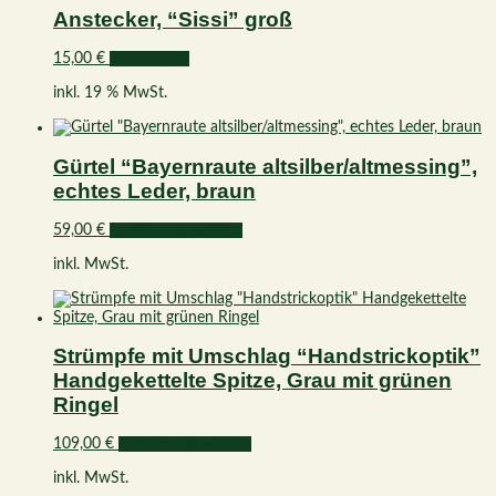
Anstecker, “Sissi” groß
15,00
€
Weiterlesen
inkl. 19 % MwSt.
Gürtel “Bayernraute altsilber/altmessing”,
echtes Leder, braun
Dieses
59,00
€
Ausführung wählen
Produkt
inkl. MwSt.
weist
mehrere
Varianten
auf.
Die
Strümpfe mit Umschlag “Handstrickoptik”
Optionen
Handgekettelte Spitze, Grau mit grünen
können
auf
Ringel
der
Produktseite
Dieses
109,00
€
Ausführung wählen
gewählt
Produkt
werden
inkl. MwSt.
weist