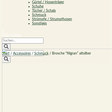
Gürtel / Hosenträger
Schuhe
Tücher / Schals
Schmuck
Strümpfe / Strumpfhosen
Sonstiges
0
Seite wählen
Products
search
Products
Start
/
Accessoires
/
Schmuck
/ Brosche “filigran” altsilber
search