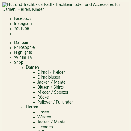
Facebook
Instagram
YouTube
Dahoam
Philosophie
Highlights
Wir im TV
Shop
Damen
Dirndl / Kleider
Dirndlblusen
Jacken / Mäntel
Blusen / Shirts
Mieder / Spenzer
Röcke
Pullover / Pullunder
Herren
Hosen
Westen
Jacken / Mäntel
Hemden