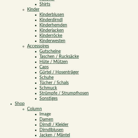
Shirts
Kinder
Kinderblusen
Kinderdirndl
Kinderhemden
Kinderjacken
Kinderröcke
Kinderwesten
Accessoires
Gutscheine
Taschen / Rucksäcke
Hüte / Mützen
Caps
Gürtel / Hosenträger
Schuhe
Tücher / Schals
Schmuck
Strümpfe / Strumpfhosen
Sonstiges
Shop
Column
Image
Damen
Dirndl / Kleider
Dirndlblusen
Jacken / Mäntel