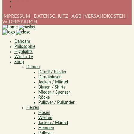
YouTube
IMPRESSUM
|
DATENSCHUTZ
|
AGB
|
VERSANDKOSTEN
|
WIDERSPRUCH
Dahoam
Philosophie
Highlights
Wir im TV
Shop
Damen
Dirndl / Kleider
Dirndlblusen
Jacken / Mäntel
Blusen / Shirts
Mieder / Spenzer
Röcke
Pullover / Pullunder
Herren
Hosen
Westen
Jacken / Mäntel
Hemden
Pullover