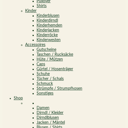
Pullover
Shirts
Kinder
Kinderblusen
Kinderdirndl
Kinderhemden
Kinderjacken
Kinderröcke
Kinderwesten
Accessoires
Gutscheine
Taschen / Rucksäcke
Hüte / Mützen
Caps
Gürtel / Hosenträger
Schuhe
Tücher / Schals
Schmuck
Strümpfe / Strumpfhosen
Sonstiges
Shop
Damen
Dirndl / Kleider
Dirndlblusen
Jacken / Mäntel
Blusen / Shirts