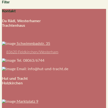
mehrere
Filter
Varianten
auf.
Kontakt
Die
Optionen
Da Rädl, Westerhamer
können
Trachtenhaus
auf
der
Produktseite
gewählt
werden
Schwimmbadstr. 35
83620 Feldkirchen/Westerham
Tel. 08063/6744
Email: info@hut-und-tracht.de
Hut und Tracht
Holzkirchen
Marktplatz 9