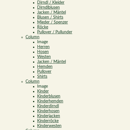
Dirndl / Kleider
Dirndlblusen
Jacken / Mäntel
Blusen / Shirts
Mieder / Spenzer
Röcke
Pullover / Pullunder
Column
Image
Herren
Hosen
Westen
Jacken / Mäntel
Hemden
Pullover
Shirts
Column
Image
Kinder
Kinderblusen
Kinderhemden
Kinderdirndl
Kinderhosen
Kinderjacken
Kinderröcke
Kinderwesten