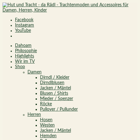
Facebook
Instagram
YouTube
Dahoam
Philosophie
Highlights
Wir im TV
Shop
Damen
Dirndl / Kleider
Dirndlblusen
Jacken / Mäntel
Blusen / Shirts
Mieder / Spenzer
Röcke
Pullover / Pullunder
Herren
Hosen
Westen
Jacken / Mäntel
Hemden