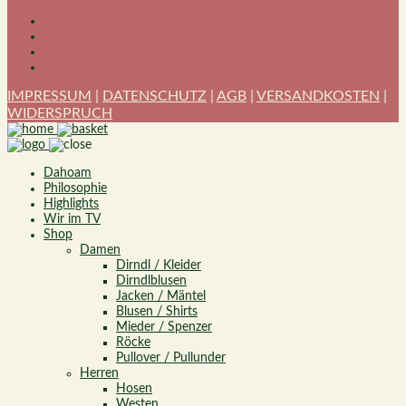
Facebook
Instagram
YouTube
IMPRESSUM
|
DATENSCHUTZ
|
AGB
|
VERSANDKOSTEN
|
WIDERSPRUCH
Dahoam
Philosophie
Highlights
Wir im TV
Shop
Damen
Dirndl / Kleider
Dirndlblusen
Jacken / Mäntel
Blusen / Shirts
Mieder / Spenzer
Röcke
Pullover / Pullunder
Herren
Hosen
Westen