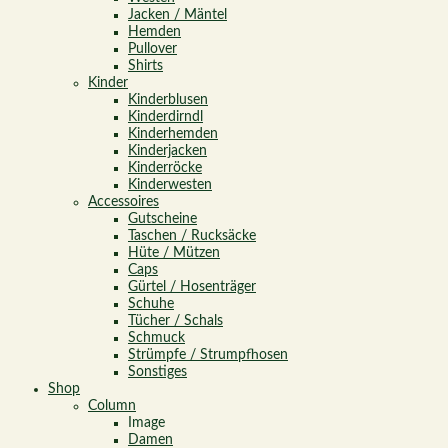
Jacken / Mäntel
Hemden
Pullover
Shirts
Kinder
Kinderblusen
Kinderdirndl
Kinderhemden
Kinderjacken
Kinderröcke
Kinderwesten
Accessoires
Gutscheine
Taschen / Rucksäcke
Hüte / Mützen
Caps
Gürtel / Hosenträger
Schuhe
Tücher / Schals
Schmuck
Strümpfe / Strumpfhosen
Sonstiges
Shop
Column
Image
Damen