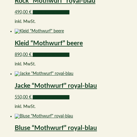
Rock “Mothwurf” royal-blau
Dieses
490,00
€
Ausführung wählen
Produkt
inkl. MwSt.
weist
mehrere
Varianten
auf.
Kleid “Mothwurf” beere
Die
Optionen
können
Dieses
890,00
€
Ausführung wählen
auf
Produkt
der
inkl. MwSt.
weist
Produktseite
mehrere
gewählt
Varianten
werden
auf.
Jacke “Mothwurf” royal-blau
Die
Optionen
können
Dieses
550,00
€
Ausführung wählen
auf
Produkt
der
inkl. MwSt.
weist
Produktseite
mehrere
gewählt
Varianten
werden
auf.
Bluse “Mothwurf” royal-blau
Die
Optionen