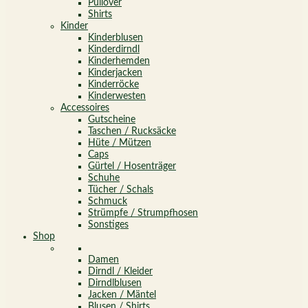
Pullover
Shirts
Kinder
Kinderblusen
Kinderdirndl
Kinderhemden
Kinderjacken
Kinderröcke
Kinderwesten
Accessoires
Gutscheine
Taschen / Rucksäcke
Hüte / Mützen
Caps
Gürtel / Hosenträger
Schuhe
Tücher / Schals
Schmuck
Strümpfe / Strumpfhosen
Sonstiges
Shop
Damen
Dirndl / Kleider
Dirndlblusen
Jacken / Mäntel
Blusen / Shirts